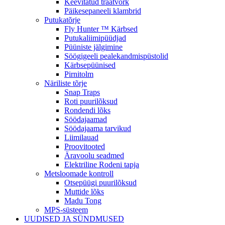
Keevitatud traatvõrk
Päikesepaneeli klambrid
Putukatõrje
Fly Hunter ™ Kärbsed
Putukaliimipüüdjad
Püüniste jälgimine
Söögigeeli pealekandmispüstolid
Kärbsepüünised
Pirnitolm
Näriliste tõrje
Snap Traps
Roti puurilõksud
Rondendi lõks
Söödajaamad
Söödajaama tarvikud
Liimilauad
Proovitooted
Äravoolu seadmed
Elektriline Rodeni tapja
Metsloomade kontroll
Otsepüügi puurilõksud
Muttide lõks
Madu Tong
MPS-süsteem
UUDISED JA SÜNDMUSED