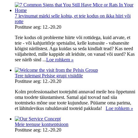
7 levinumat märki selle kohta, et teie kodus on ikka hiiri või
rotte
Postituse aeg: 12.-20.20
Teie kodus oli probleeme hiirte või rottidega, kuid arvate, et
teie - või kahjuritõrje spetsialist, kelle kutsusite - vabanesite
kõigist närilistest. Aga kuidas sa seda kindlalt tead? Kas need
väljaheited, mille kappide alt leidsite, on vanad või uued? Kas
see närib sind ...
Loe rohkem
»
Tere tulemast Pelsise grupi visiidile
Postituse aeg: 12.-20.20
Kolm professionaalset tootejuhti annavad meile hea õppetunni
oma toodete täiustamisest. Samal ajal toovad nad siia
tootmiseks mõne uue toote kujunduse. Püüame oma parima,
et lähitulevikus rahuldavaid tooteid pakkuda!
Loe rohkem
»
Meie teenuse kontseptsioon
Postituse aeg: 12.-20.20