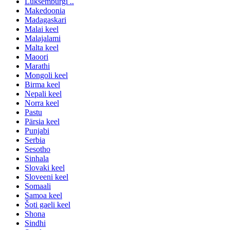
Luksemburgi ..
Makedoonia
Madagaskari
Malai keel
Malajalami
Malta keel
Maoori
Marathi
Mongoli keel
Birma keel
Nepali keel
Norra keel
Pastu
Pärsia keel
Punjabi
Serbia
Sesotho
Sinhala
Slovaki keel
Sloveeni keel
Somaali
Samoa keel
Šoti gaeli keel
Shona
Sindhi