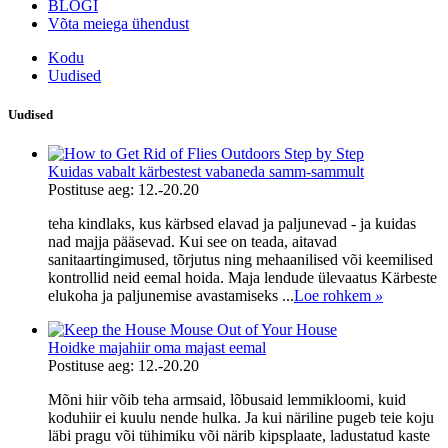
BLOGI
Võta meiega ühendust
Kodu
Uudised
Uudised
Kuidas vabalt kärbestest vabaneda samm-sammult
Postituse aeg: 12.-20.20
teha kindlaks, kus kärbsed elavad ja paljunevad - ja kuidas
nad majja pääsevad. Kui see on teada, aitavad
sanitaartingimused, tõrjutus ning mehaanilised või keemilised
kontrollid neid eemal hoida. Maja lendude ülevaatus Kärbeste
elukoha ja paljunemise avastamiseks ...
Loe rohkem
»
Hoidke majahiir oma majast eemal
Postituse aeg: 12.-20.20
Mõni hiir võib teha armsaid, lõbusaid lemmikloomi, kuid
koduhiir ei kuulu nende hulka. Ja kui näriline pugeb teie koju
läbi pragu või tühimiku või närib kipsplaate, ladustatud kaste