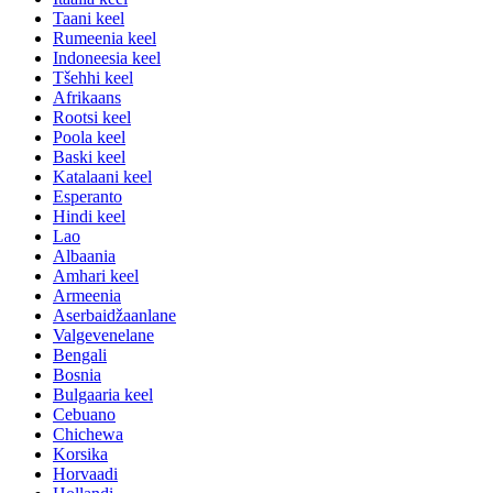
Taani keel
Rumeenia keel
Indoneesia keel
Tšehhi keel
Afrikaans
Rootsi keel
Poola keel
Baski keel
Katalaani keel
Esperanto
Hindi keel
Lao
Albaania
Amhari keel
Armeenia
Aserbaidžaanlane
Valgevenelane
Bengali
Bosnia
Bulgaaria keel
Cebuano
Chichewa
Korsika
Horvaadi