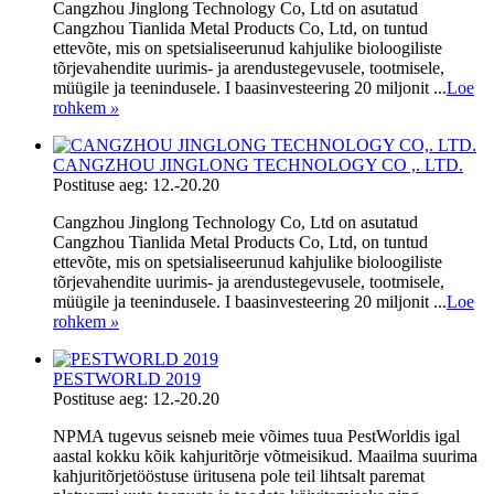
Cangzhou Jinglong Technology Co, Ltd on asutatud
Cangzhou Tianlida Metal Products Co, Ltd, on tuntud
ettevõte, mis on spetsialiseerunud kahjulike bioloogiliste
tõrjevahendite uurimis- ja arendustegevusele, tootmisele,
müügile ja teenindusele. I baasinvesteering 20 miljonit ...
Loe
rohkem
»
CANGZHOU JINGLONG TECHNOLOGY CO ,. LTD.
Postituse aeg: 12.-20.20
Cangzhou Jinglong Technology Co, Ltd on asutatud
Cangzhou Tianlida Metal Products Co, Ltd, on tuntud
ettevõte, mis on spetsialiseerunud kahjulike bioloogiliste
tõrjevahendite uurimis- ja arendustegevusele, tootmisele,
müügile ja teenindusele. I baasinvesteering 20 miljonit ...
Loe
rohkem
»
PESTWORLD 2019
Postituse aeg: 12.-20.20
NPMA tugevus seisneb meie võimes tuua PestWorldis igal
aastal kokku kõik kahjuritõrje võtmeisikud. Maailma suurima
kahjuritõrjetööstuse üritusena pole teil lihtsalt paremat