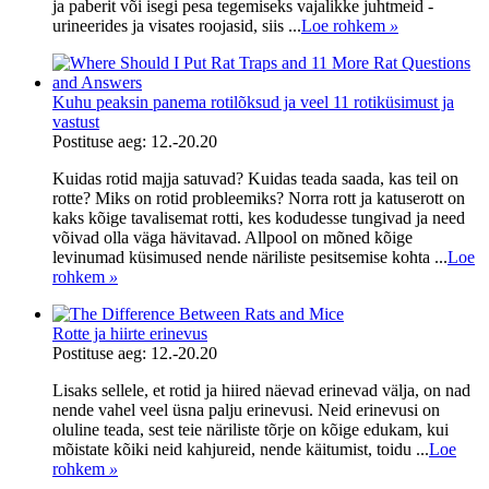
ja paberit või isegi pesa tegemiseks vajalikke juhtmeid -
urineerides ja visates roojasid, siis ...
Loe rohkem
»
Kuhu peaksin panema rotilõksud ja veel 11 rotiküsimust ja
vastust
Postituse aeg: 12.-20.20
Kuidas rotid majja satuvad? Kuidas teada saada, kas teil on
rotte? Miks on rotid probleemiks? Norra rott ja katuserott on
kaks kõige tavalisemat rotti, kes kodudesse tungivad ja need
võivad olla väga hävitavad. Allpool on mõned kõige
levinumad küsimused nende näriliste pesitsemise kohta ...
Loe
rohkem
»
Rotte ja hiirte erinevus
Postituse aeg: 12.-20.20
Lisaks sellele, et rotid ja hiired näevad erinevad välja, on nad
nende vahel veel üsna palju erinevusi. Neid erinevusi on
oluline teada, sest teie näriliste tõrje on kõige edukam, kui
mõistate kõiki neid kahjureid, nende käitumist, toidu ...
Loe
rohkem
»