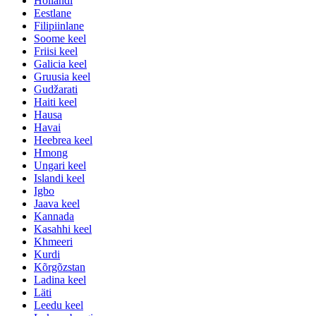
Hollandi
Eestlane
Filipiinlane
Soome keel
Friisi keel
Galicia keel
Gruusia keel
Gudžarati
Haiti keel
Hausa
Havai
Heebrea keel
Hmong
Ungari keel
Islandi keel
Igbo
Jaava keel
Kannada
Kasahhi keel
Khmeeri
Kurdi
Kõrgõzstan
Ladina keel
Läti
Leedu keel