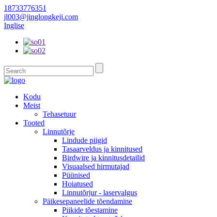
18733776351
jl003@jinglongkeji.com
Inglise
Kodu
Meist
Tehasetuur
Tooted
Linnutõrje
Lindude piigid
Tasaarveldus ja kinnitused
Birdwire ja kinnitusdetailid
Visuaalsed hirmutajad
Püünised
Hoiatused
Linnutõrjur - laservalgus
Päikesepaneelide tõendamine
Piikide tõestamine