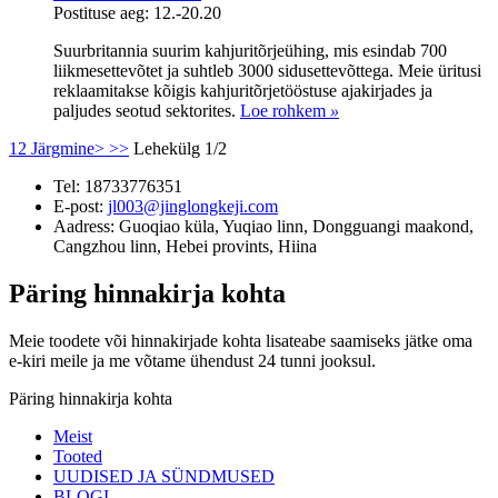
Postituse aeg: 12.-20.20
Suurbritannia suurim kahjuritõrjeühing, mis esindab 700
liikmesettevõtet ja suhtleb 3000 sidusettevõttega. Meie üritusi
reklaamitakse kõigis kahjuritõrjetööstuse ajakirjades ja
paljudes seotud sektorites.
Loe rohkem
»
1
2
Järgmine>
>>
Lehekülg 1/2
Tel:
18733776351
E-post:
jl003@jinglongkeji.com
Aadress:
Guoqiao küla, Yuqiao linn, Dongguangi maakond,
Cangzhou linn, Hebei provints, Hiina
Päring hinnakirja kohta
Meie toodete või hinnakirjade kohta lisateabe saamiseks jätke oma
e-kiri meile ja me võtame ühendust 24 tunni jooksul.
Päring hinnakirja kohta
Meist
Tooted
UUDISED JA SÜNDMUSED
BLOGI