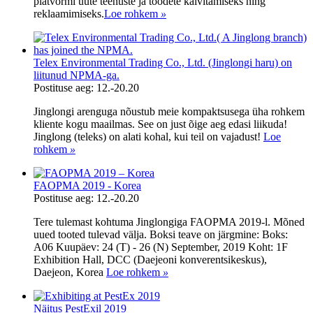
platvormi uute teenuste ja toodete käivitamiseks ning
reklaamimiseks.
Loe rohkem
»
Telex Environmental Trading Co., Ltd. (Jinglongi haru) on
liitunud NPMA-ga.
Postituse aeg: 12.-20.20
Jinglongi arenguga nõustub meie kompaktsusega üha rohkem
kliente kogu maailmas. See on just õige aeg edasi liikuda!
Jinglong (teleks) on alati kohal, kui teil on vajadust!
Loe
rohkem
»
FAOPMA 2019 - Korea
Postituse aeg: 12.-20.20
Tere tulemast kohtuma Jinglongiga FAOPMA 2019-l. Mõned
uued tooted tulevad välja. Boksi teave on järgmine: Boks:
A06 Kuupäev: 24 (T) - 26 (N) September, 2019 Koht: 1F
Exhibition Hall, DCC (Daejeoni konverentsikeskus),
Daejeon, Korea
Loe rohkem
»
Näitus PestExil 2019