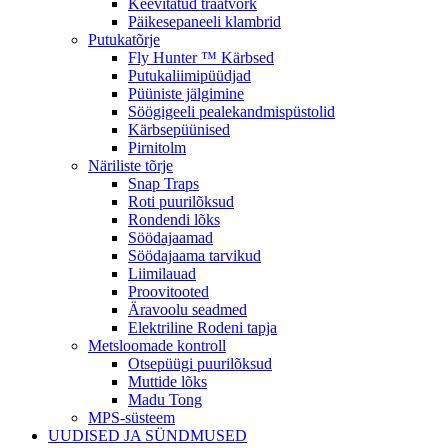
Keevitatud traatvõrk
Päikesepaneeli klambrid
Putukatõrje
Fly Hunter ™ Kärbsed
Putukaliimipüüdjad
Püüniste jälgimine
Söögigeeli pealekandmispüstolid
Kärbsepüünised
Pirnitolm
Näriliste tõrje
Snap Traps
Roti puurilõksud
Rondendi lõks
Söödajaamad
Söödajaama tarvikud
Liimilauad
Proovitooted
Äravoolu seadmed
Elektriline Rodeni tapja
Metsloomade kontroll
Otsepüügi puurilõksud
Muttide lõks
Madu Tong
MPS-süsteem
UUDISED JA SÜNDMUSED