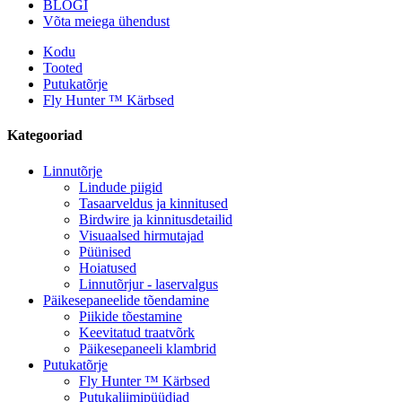
BLOGI
Võta meiega ühendust
Kodu
Tooted
Putukatõrje
Fly Hunter ™ Kärbsed
Kategooriad
Linnutõrje
Lindude piigid
Tasaarveldus ja kinnitused
Birdwire ja kinnitusdetailid
Visuaalsed hirmutajad
Püünised
Hoiatused
Linnutõrjur - laservalgus
Päikesepaneelide tõendamine
Piikide tõestamine
Keevitatud traatvõrk
Päikesepaneeli klambrid
Putukatõrje
Fly Hunter ™ Kärbsed
Putukaliimipüüdjad