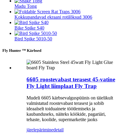
Madu Tong
Kokkupandavad ekraani rotilõksud 3006
Bike Spike S40
Bird Spike 5010-50
Fly Hunter ™ Kärbsed
6605 roostevabast terasest 45-vatine
Fly Light liimplaat Fly Trap
Mudeli 6605 kärbsevalguspüünis on täielikult
valmistatud roostevabast terasest ja sobib
ideaalselt toiduainete töötlemiseks ja
kaubanduseks, näiteks köökide, pagariäri,
tehaste, koolide, supermarketite jaoks
järelepärimine
detail