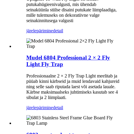
putukahügieenivalgusti, mis ühendab
seinaküünla stiilse disaini putukate liimplaadiga,
mille tulemuseks on dekoratiivne valge
seinakinnitusega valgusti
järelepärimine
detail
Mudel 6804 Professional 2 × 2 Fly
Light Fly Trap
Professionaalne 2 × 2 Fly Trap Light meelitab ja
püüab kinni kärbseid ja muid lendavaid kahjureid
ning selle saab riputada laest või asetada lauale.
Kärbse maksimaalseks juhtimiseks kasutab see 4
sibulat ja 2 liimplaati.
järelepärimine
detail