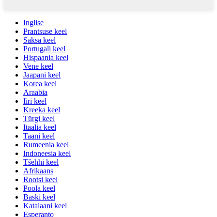
Inglise
Prantsuse keel
Saksa keel
Portugali keel
Hispaania keel
Vene keel
Jaapani keel
Korea keel
Araabia
Iiri keel
Kreeka keel
Türgi keel
Itaalia keel
Taani keel
Rumeenia keel
Indoneesia keel
Tšehhi keel
Afrikaans
Rootsi keel
Poola keel
Baski keel
Katalaani keel
Esperanto