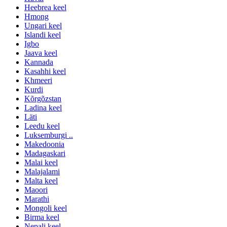
Heebrea keel
Hmong
Ungari keel
Islandi keel
Igbo
Jaava keel
Kannada
Kasahhi keel
Khmeeri
Kurdi
Kõrgõzstan
Ladina keel
Läti
Leedu keel
Luksemburgi ..
Makedoonia
Madagaskari
Malai keel
Malajalami
Malta keel
Maoori
Marathi
Mongoli keel
Birma keel
Nepali keel