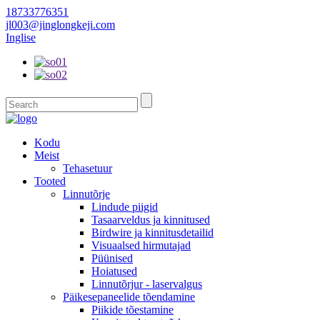
18733776351
jl003@jinglongkeji.com
Inglise
Kodu
Meist
Tehasetuur
Tooted
Linnutõrje
Lindude piigid
Tasaarveldus ja kinnitused
Birdwire ja kinnitusdetailid
Visuaalsed hirmutajad
Püünised
Hoiatused
Linnutõrjur - laservalgus
Päikesepaneelide tõendamine
Piikide tõestamine