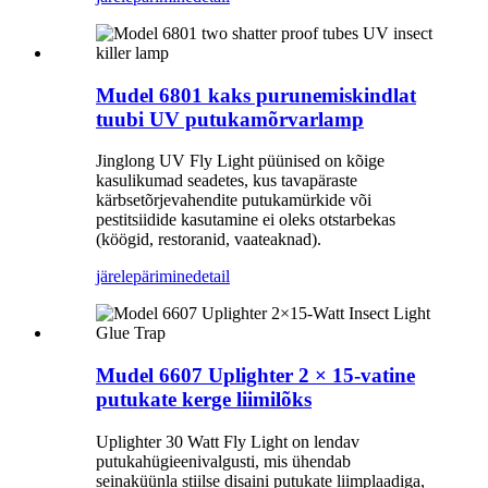
Mudel 6801 kaks purunemiskindlat
tuubi UV putukamõrvarlamp
Jinglong UV Fly Light püünised on kõige
kasulikumad seadetes, kus tavapäraste
kärbsetõrjevahendite putukamürkide või
pestitsiidide kasutamine ei oleks otstarbekas
(köögid, restoranid, vaateaknad).
järelepärimine
detail
Mudel 6607 Uplighter 2 × 15-vatine
putukate kerge liimilõks
Uplighter 30 Watt Fly Light on lendav
putukahügieenivalgusti, mis ühendab
seinaküünla stiilse disaini putukate liimplaadiga,