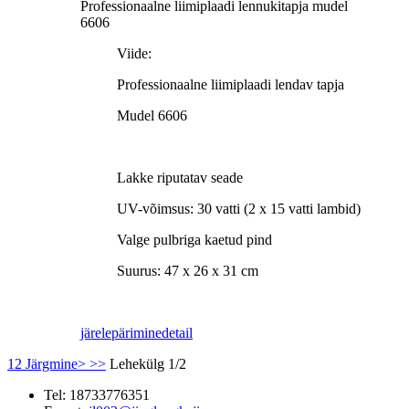
Professionaalne liimiplaadi lennukitapja mudel
6606
Viide:
Professionaalne liimiplaadi lendav tapja
Mudel 6606
Lakke riputatav seade
UV-võimsus: 30 vatti (2 x 15 vatti lambid)
Valge pulbriga kaetud pind
Suurus: 47 x 26 x 31 cm
järelepärimine
detail
1
2
Järgmine>
>>
Lehekülg 1/2
Tel:
18733776351