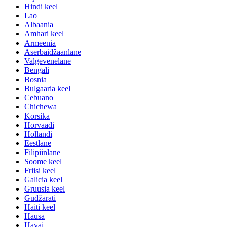
Hindi keel
Lao
Albaania
Amhari keel
Armeenia
Aserbaidžaanlane
Valgevenelane
Bengali
Bosnia
Bulgaaria keel
Cebuano
Chichewa
Korsika
Horvaadi
Hollandi
Eestlane
Filipiinlane
Soome keel
Friisi keel
Galicia keel
Gruusia keel
Gudžarati
Haiti keel
Hausa
Havai