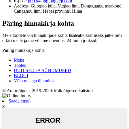
E-post:
jl003@jinglongkeji.com
Aadress:
Guoqiao küla, Yuqiao linn, Dongguangi maakond,
Cangzhou linn, Hebei provints, Hiina
Päring hinnakirja kohta
Meie toodete või hinnakirjade kohta lisateabe saamiseks jätke oma
e-kiri meile ja me võtame ühendust 24 tunni jooksul.
Päring hinnakirja kohta
Meist
Tooted
UUDISED JA SÜNDMUSED
BLOGI
Võta meiega ühendust
© Autoriõigus - 2019-2020: kõik õigused kaitstud.
Saada email
x