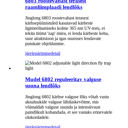
6803 roostevabast terasest
raamliimplaadi lendlõks
Jinglong 6803 roostevabast terasest
kärbsepüünistuled kasutavad kärbeste
ligimeelitamiseks kolme 365 nm UV-toru, ei
tekita tüütut 'zap' müra, ei lenda kärbeste keha,
suur atraktsioon ja igas suuruses lendavate
putukate ohjeldamine.
järelepärimine
detail
Mudel 6802 reguleeritav valguse
suuna lendlõks
Jinglong 6802 kärbse valguse lõks võtab vastu
aknaluukide valguse läbilaskevõime, mis
võimaldab valguse suunda ja intensiivsust
paindlikult kohandada, et see vastaks erinevatele
olukordadele.
järelepärimine
detail