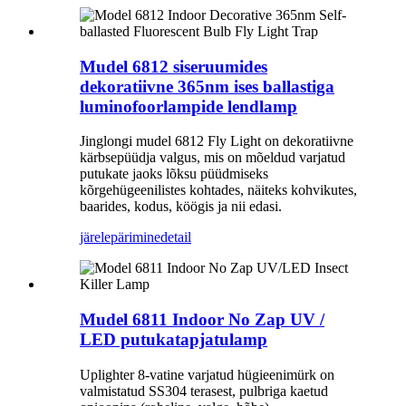
Mudel 6812 siseruumides
dekoratiivne 365nm ises ballastiga
luminofoorlampide lendlamp
Jinglongi mudel 6812 Fly Light on dekoratiivne
kärbsepüüdja ​​valgus, mis on mõeldud varjatud
putukate jaoks lõksu püüdmiseks
kõrgehügeenilistes kohtades, näiteks kohvikutes,
baarides, kodus, köögis ja nii edasi.
järelepärimine
detail
Mudel 6811 Indoor No Zap UV /
LED putukatapjatulamp
Uplighter 8-vatine varjatud hügieenimürk on
valmistatud SS304 terasest, pulbriga kaetud