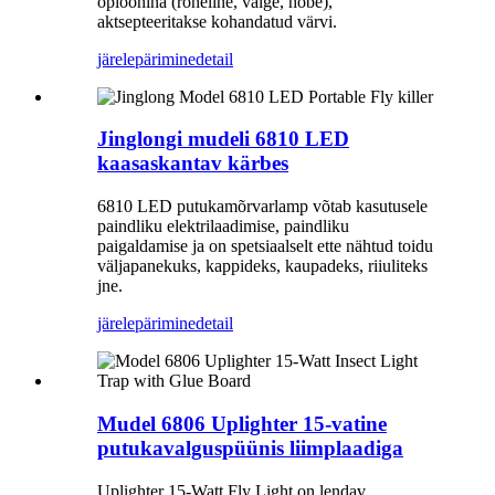
opioonina (roheline, valge, hõbe),
aktsepteeritakse kohandatud värvi.
järelepärimine
detail
Jinglongi mudeli 6810 LED
kaasaskantav kärbes
6810 LED putukamõrvarlamp võtab kasutusele
paindliku elektrilaadimise, paindliku
paigaldamise ja on spetsiaalselt ette nähtud toidu
väljapanekuks, kappideks, kaupadeks, riiuliteks
jne.
järelepärimine
detail
Mudel 6806 Uplighter 15-vatine
putukavalguspüünis liimplaadiga
Uplighter 15-Watt Fly Light on lendav