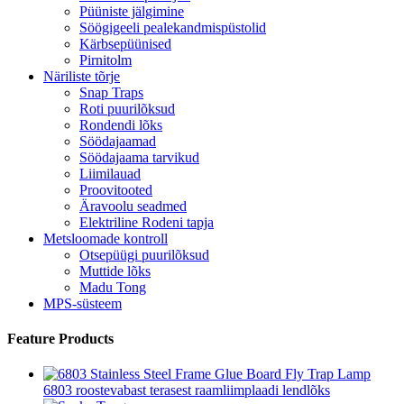
Püüniste jälgimine
Söögigeeli pealekandmispüstolid
Kärbsepüünised
Pirnitolm
Näriliste tõrje
Snap Traps
Roti puurilõksud
Rondendi lõks
Söödajaamad
Söödajaama tarvikud
Liimilauad
Proovitooted
Äravoolu seadmed
Elektriline Rodeni tapja
Metsloomade kontroll
Otsepüügi puurilõksud
Muttide lõks
Madu Tong
MPS-süsteem
Feature Products
6803 roostevabast terasest raamliimplaadi lendlõks