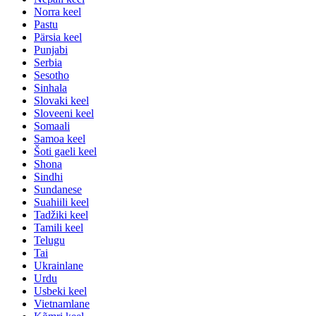
Norra keel
Pastu
Pärsia keel
Punjabi
Serbia
Sesotho
Sinhala
Slovaki keel
Sloveeni keel
Somaali
Samoa keel
Šoti gaeli keel
Shona
Sindhi
Sundanese
Suahiili keel
Tadžiki keel
Tamili keel
Telugu
Tai
Ukrainlane
Urdu
Usbeki keel
Vietnamlane