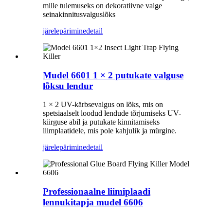
mille tulemuseks on dekoratiivne valge
seinakinnitusvalguslõks
järelepärimine
detail
Mudel 6601 1 × 2 putukate valguse
lõksu lendur
1 × 2 UV-kärbsevalgus on lõks, mis on
spetsiaalselt loodud lendude tõrjumiseks UV-
kiirguse abil ja putukate kinnitamiseks
liimplaatidele, mis pole kahjulik ja mürgine.
järelepärimine
detail
Professionaalne liimiplaadi
lennukitapja mudel 6606