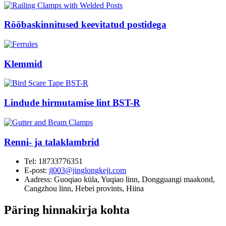
Rööbaskinnitused keevitatud postidega
Klemmid
Lindude hirmutamise lint BST-R
Renni- ja talaklambrid
Tel:
18733776351
E-post:
jl003@jinglongkeji.com
Aadress:
Guoqiao küla, Yuqiao linn, Dongguangi maakond,
Cangzhou linn, Hebei provints, Hiina
Päring hinnakirja kohta