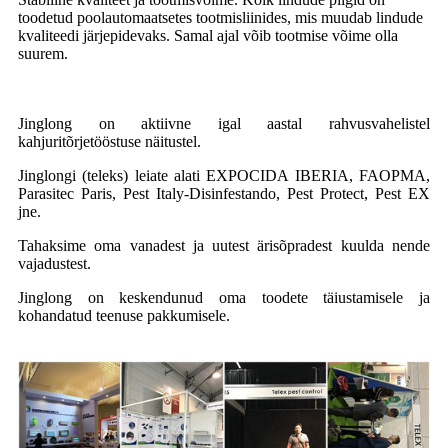
toodetud poolautomaatsetes tootmisliinides, mis muudab lindude
kvaliteedi järjepidevaks. Samal ajal võib tootmise võime olla
suurem.
Jinglong on aktiivne igal aastal rahvusvahelistel
kahjuritõrjetööstuse näitustel.
Jinglongi (teleks) leiate alati EXPOCIDA IBERIA, FAOPMA,
Parasitec Paris, Pest Italy-Disinfestando, Pest Protect, Pest EX
jne.
Tahaksime oma vanadest ja uutest ärisõpradest kuulda nende
vajadustest.
Jinglong on keskendunud oma toodete täiustamisele ja
kohandatud teenuse pakkumisele.