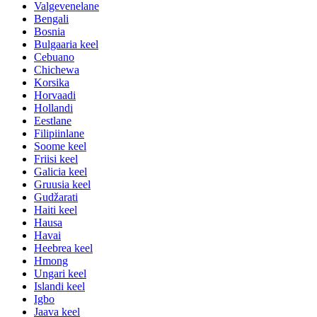
Valgevenelane
Bengali
Bosnia
Bulgaaria keel
Cebuano
Chichewa
Korsika
Horvaadi
Hollandi
Eestlane
Filipiinlane
Soome keel
Friisi keel
Galicia keel
Gruusia keel
Gudžarati
Haiti keel
Hausa
Havai
Heebrea keel
Hmong
Ungari keel
Islandi keel
Igbo
Jaava keel