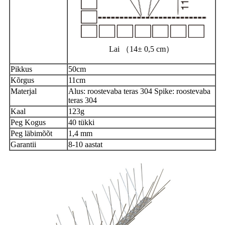
Lai
（
14
± 0,5 cm
）
Pikkus
50cm
Kõrgus
11cm
Materjal
Alus: roostevaba teras 304 Spike: roostevaba
teras 304
Kaal
123g
Peg Kogus
40 tükki
Peg läbimõõt
1,4 mm
Garantii
8-10 aastat