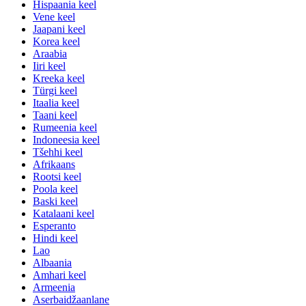
Hispaania keel
Vene keel
Jaapani keel
Korea keel
Araabia
Iiri keel
Kreeka keel
Türgi keel
Itaalia keel
Taani keel
Rumeenia keel
Indoneesia keel
Tšehhi keel
Afrikaans
Rootsi keel
Poola keel
Baski keel
Katalaani keel
Esperanto
Hindi keel
Lao
Albaania
Amhari keel
Armeenia
Aserbaidžaanlane