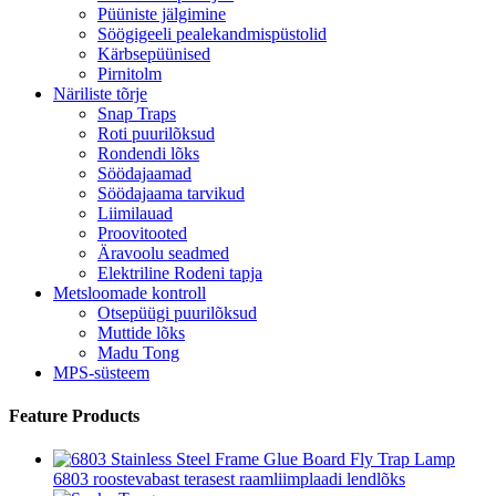
Püüniste jälgimine
Söögigeeli pealekandmispüstolid
Kärbsepüünised
Pirnitolm
Näriliste tõrje
Snap Traps
Roti puurilõksud
Rondendi lõks
Söödajaamad
Söödajaama tarvikud
Liimilauad
Proovitooted
Äravoolu seadmed
Elektriline Rodeni tapja
Metsloomade kontroll
Otsepüügi puurilõksud
Muttide lõks
Madu Tong
MPS-süsteem
Feature Products
6803 roostevabast terasest raamliimplaadi lendlõks