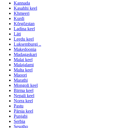
Kannada
Kasahhi keel
Khmeeri
Kurdi
Kõrgõzstan
Ladina keel
Läti
Leedu keel
Luksemburgi ..
Makedoonia
Madagaskari
Malai keel
Malajalami
Malta keel
Maoori
Marathi
Mongoli keel
Birma keel
Nepali keel
Norra keel
Pastu
Pärsia keel
Punjabi
Serbia
Sesotho