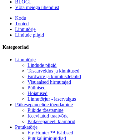
BLOGI
Võta meiega ühendust
Kodu
Tooted
Linnutõrje
Lindude piigid
Kategooriad
Linnutõrje
Lindude piigid
Tasaarveldus ja kinnitused
Birdwire ja kinnitusdetailid
Visuaalsed hirmutajad
Püünised
Hoiatused
Linnutõrjur - laservalgus
Päikesepaneelide tõendamine
Piikide tõestamine
Keevitatud traatvõrk
Päikesepaneeli klambrid
Putukatõrje
Fly Hunter ™ Kärbsed
Putukaliimipüüdjad