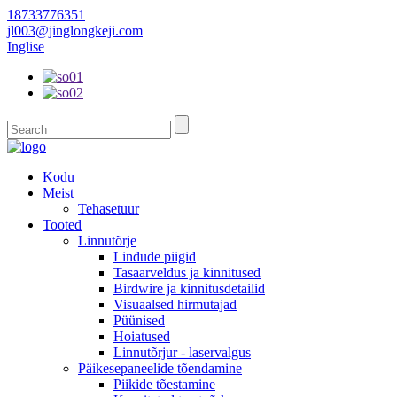
18733776351
jl003@jinglongkeji.com
Inglise
Kodu
Meist
Tehasetuur
Tooted
Linnutõrje
Lindude piigid
Tasaarveldus ja kinnitused
Birdwire ja kinnitusdetailid
Visuaalsed hirmutajad
Püünised
Hoiatused
Linnutõrjur - laservalgus
Päikesepaneelide tõendamine
Piikide tõestamine