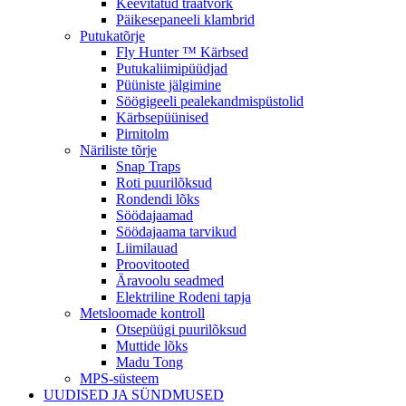
Keevitatud traatvõrk
Päikesepaneeli klambrid
Putukatõrje
Fly Hunter ™ Kärbsed
Putukaliimipüüdjad
Püüniste jälgimine
Söögigeeli pealekandmispüstolid
Kärbsepüünised
Pirnitolm
Näriliste tõrje
Snap Traps
Roti puurilõksud
Rondendi lõks
Söödajaamad
Söödajaama tarvikud
Liimilauad
Proovitooted
Äravoolu seadmed
Elektriline Rodeni tapja
Metsloomade kontroll
Otsepüügi puurilõksud
Muttide lõks
Madu Tong
MPS-süsteem
UUDISED JA SÜNDMUSED