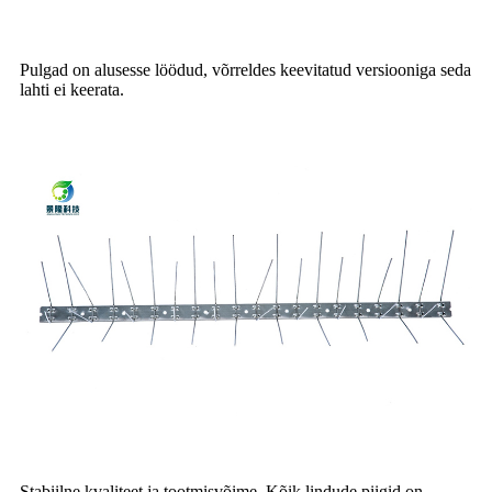
Pulgad on alusesse löödud, võrreldes keevitatud versiooniga seda
lahti ei keerata.
Stabiilne kvaliteet ja tootmisvõime. Kõik lindude piigid on