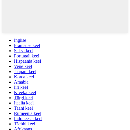
Inglise
Prantsuse keel
Saksa keel
Portugali keel
Hispaania keel
Vene keel
Jaapani keel
Korea keel
Araabia
Iiri keel
Kreeka keel
Türgi keel
Itaalia keel
Taani keel
Rumeenia keel
Indoneesia keel
Tšehhi keel
Afrikaans