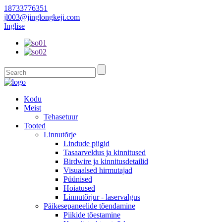
18733776351
jl003@jinglongkeji.com
Inglise
Kodu
Meist
Tehasetuur
Tooted
Linnutõrje
Lindude piigid
Tasaarveldus ja kinnitused
Birdwire ja kinnitusdetailid
Visuaalsed hirmutajad
Püünised
Hoiatused
Linnutõrjur - laservalgus
Päikesepaneelide tõendamine
Piikide tõestamine