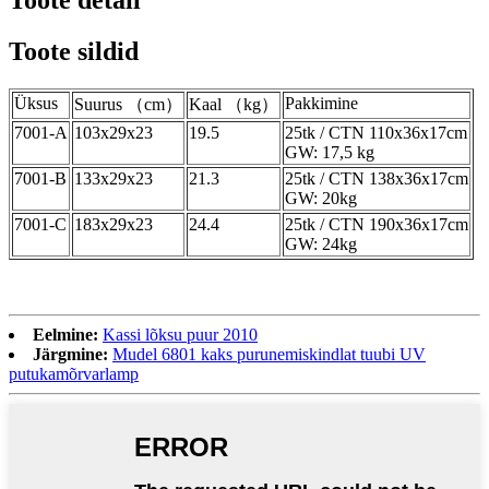
Toote detail
Toote sildid
Üksus
Pakkimine
Suurus （cm）
Kaal （kg）
7001-A
103x29x23
19.5
25tk / CTN 110x36x17cm
GW: 17,5 kg
7001-B
133x29x23
21.3
25tk / CTN 138x36x17cm
GW: 20kg
7001-C
183x29x23
24.4
25tk / CTN 190x36x17cm
GW: 24kg
Eelmine:
Kassi lõksu puur 2010
Järgmine:
Mudel 6801 kaks purunemiskindlat tuubi UV
putukamõrvarlamp