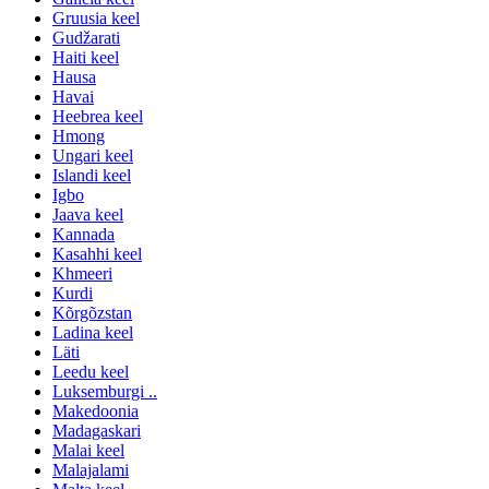
Gruusia keel
Gudžarati
Haiti keel
Hausa
Havai
Heebrea keel
Hmong
Ungari keel
Islandi keel
Igbo
Jaava keel
Kannada
Kasahhi keel
Khmeeri
Kurdi
Kõrgõzstan
Ladina keel
Läti
Leedu keel
Luksemburgi ..
Makedoonia
Madagaskari
Malai keel
Malajalami