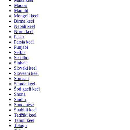
Malta keel
Maoori
Marathi
Mongoli keel
Birma keel
Nepali keel
Norra keel
Pastu
Pärsia keel
Punjabi
Serbia
Sesotho
Sinhala
Slovaki keel
Sloveeni keel
Somaali
Samoa keel
Šoti gaeli keel
Shona
Sindhi
Sundanese
Suahiili keel
Tadžiki keel
Tamili keel
Telugu