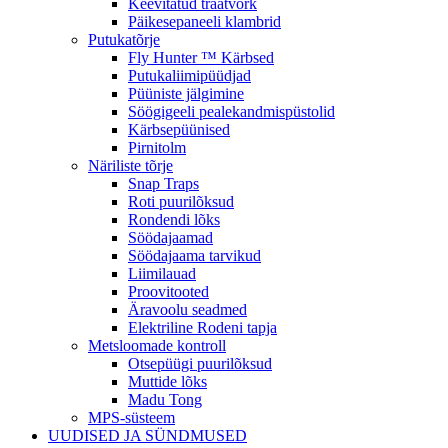
Keevitatud traatvõrk
Päikesepaneeli klambrid
Putukatõrje
Fly Hunter ™ Kärbsed
Putukaliimipüüdjad
Püüniste jälgimine
Söögigeeli pealekandmispüstolid
Kärbsepüünised
Pirnitolm
Näriliste tõrje
Snap Traps
Roti puurilõksud
Rondendi lõks
Söödajaamad
Söödajaama tarvikud
Liimilauad
Proovitooted
Äravoolu seadmed
Elektriline Rodeni tapja
Metsloomade kontroll
Otsepüügi puurilõksud
Muttide lõks
Madu Tong
MPS-süsteem
UUDISED JA SÜNDMUSED