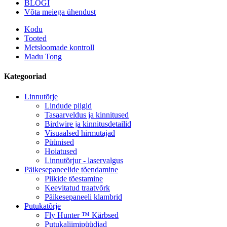
BLOGI
Võta meiega ühendust
Kodu
Tooted
Metsloomade kontroll
Madu Tong
Kategooriad
Linnutõrje
Lindude piigid
Tasaarveldus ja kinnitused
Birdwire ja kinnitusdetailid
Visuaalsed hirmutajad
Püünised
Hoiatused
Linnutõrjur - laservalgus
Päikesepaneelide tõendamine
Piikide tõestamine
Keevitatud traatvõrk
Päikesepaneeli klambrid
Putukatõrje
Fly Hunter ™ Kärbsed
Putukaliimipüüdjad