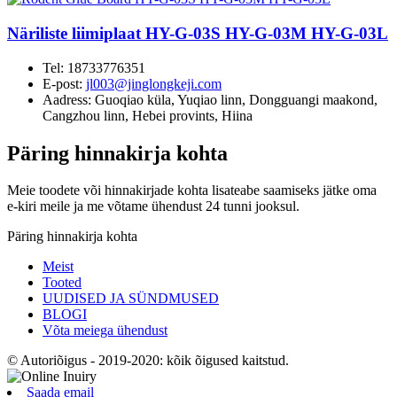
Näriliste liimiplaat HY-G-03S HY-G-03M HY-G-03L
Tel:
18733776351
E-post:
jl003@jinglongkeji.com
Aadress:
Guoqiao küla, Yuqiao linn, Dongguangi maakond,
Cangzhou linn, Hebei provints, Hiina
Päring hinnakirja kohta
Meie toodete või hinnakirjade kohta lisateabe saamiseks jätke oma
e-kiri meile ja me võtame ühendust 24 tunni jooksul.
Päring hinnakirja kohta
Meist
Tooted
UUDISED JA SÜNDMUSED
BLOGI
Võta meiega ühendust
© Autoriõigus - 2019-2020: kõik õigused kaitstud.
Saada email