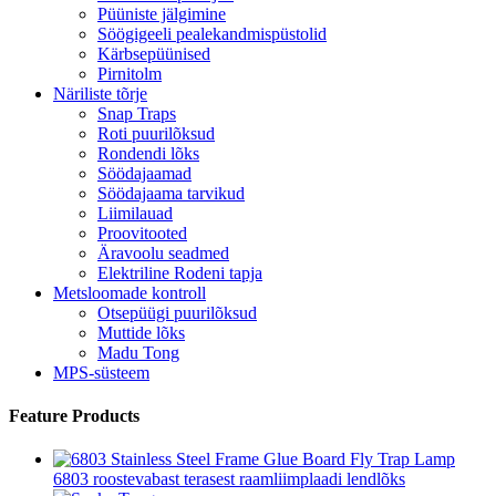
Püüniste jälgimine
Söögigeeli pealekandmispüstolid
Kärbsepüünised
Pirnitolm
Näriliste tõrje
Snap Traps
Roti puurilõksud
Rondendi lõks
Söödajaamad
Söödajaama tarvikud
Liimilauad
Proovitooted
Äravoolu seadmed
Elektriline Rodeni tapja
Metsloomade kontroll
Otsepüügi puurilõksud
Muttide lõks
Madu Tong
MPS-süsteem
Feature Products
6803 roostevabast terasest raamliimplaadi lendlõks