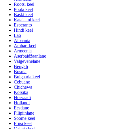
Rootsi keel
Poola keel
Baski keel
Katalaani keel
Esperanto
Hindi keel
Lao
Albaania
Amhari keel
Armeenia
Aserbaidžaanlane
Valgevenelane
Bengali
Bosnia
Bulgaaria keel
Cebuano
Chichewa
Korsika
Horvaadi
Hollandi
Eestlane
Filipiinlane
Soome keel
Friisi keel
Galicia keel